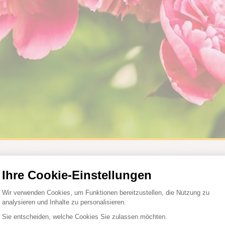
ngstrose
en Duft setzt sich die Pfingstrose (
Paeonia
) ab Mai so richtig
wandt. In Sachen Schönheit kann sie ihnen aber auf jeden Fall das