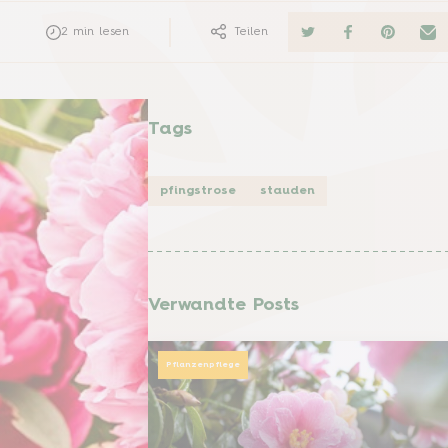
2
min lesen
Teilen
Tags
pfingstrose
stauden
Verwandte Posts
Pflanzenpflege