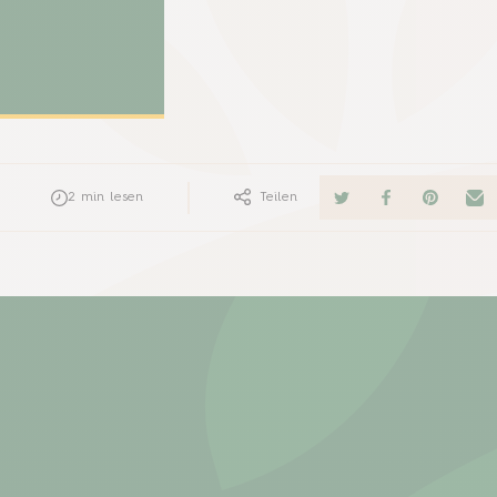
n Dürreperioden
den nassen
urm und
ten wie
2
min lesen
Teilen