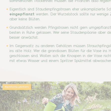
sommerlichen Trockenheit müssen die Pflanzen also regel
Eigentlich sind Staudenpfingstrosen eher unkomplizierte Sc
eingepflanzt
werden. Der Wurzelstock sollte nur wenige Z
aber keine Blüten.
Grundsätzlich werden Pfingstrosen nicht gern umgepflanzt
besten in Ruhe gelassen. Wer seine Staudenpäonie aber den
besser anwächst.
Im Gegensatz zu anderen Gehölzen müssen Strauchpfingstr
ins alte Holz. Wer die grandiosen Blüten für die Vase in
geschlossen sind. Wollen sich die Knospen in der Vase nicht
mit etwas Wasser und einem Spritzer Spülmittel abwaschen
Nachhaltig gärtnern