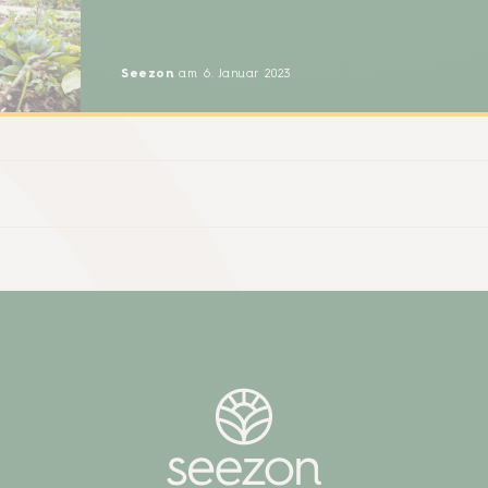
Klimawandel zu schaffen. Viele leiden unter de
im Sommer, andere haben Schwierigkeiten mit 
Füßen im Winter. Zarte Gewächse knicken in St
Seezon
am 6. Januar 2023
Starkregen, die sengende Sonne sorgt bei Früch
Tomaten und Äpfeln […]