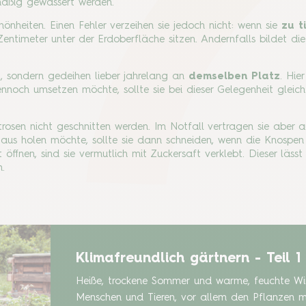
mäßig gewässert werden.
hönheiten. Einen Fehler verzeihen sie jedoch nicht: wenn sie
zu t
entimeter unter der Erdoberfläche sitzen. Andernfalls bildet die
, sondern gedeihen lieber jahrelang an
demselben Platz
. Hie
noch umsetzen möchte, sollte sie bei dieser Gelegenheit gleich 
osen nicht geschnitten werden. Im Notfall vertragen sie aber 
s Haus holen möchte, sollte sie dann schneiden, wenn die Knosp
 öffnen, sind sie vermutlich mit Zuckersaft verklebt. Dieser läss
.
Klimafreundlich gärtnern - Teil 1
Heiße, trockene Sommer und warme, feuchte Win
Menschen und Tieren, vor allem den Pflanzen 