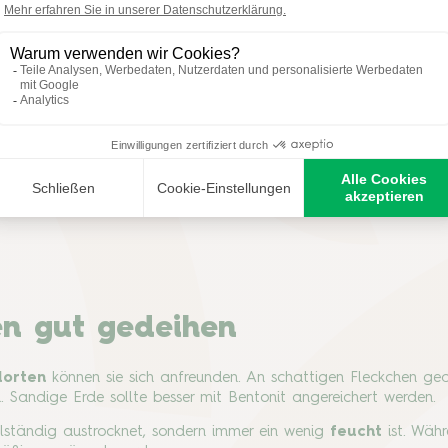
ber Gelb, Apricot und Zartrosa bis zu Dunkelrot. Manche sind di
fäden. Öffnen die Pfingstrosen ihre Blüten, stehlen sie allen 
Während Letztere strauchartig wachsen und im Alter eine impos
den treiben sie im Frühjahr aus ihren knollenartigen Wurzeln au
zung aus beiden Gruppen. Diese Hybride hat krautige Triebe wie 
en gut gedeihen
dorten
können sie sich anfreunden. An schattigen Fleckchen ge
. Sandige Erde sollte besser mit Bentonit angereichert werden.
ollständig austrocknet, sondern immer ein wenig
feucht
ist. Wäh