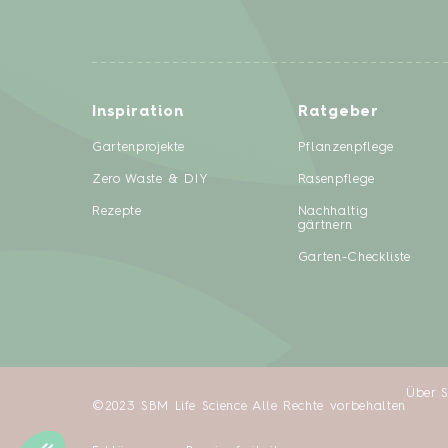
Inspiration
Ratgeber
Gartenprojekte
Pflanzenpflege
Zero Waste & DIY
Rasenpflege
Rezepte
Nachhaltig
gärtnern
Garten-Checkliste
Über 
©2023 SBM Life Science Alle Rechte vorbehalten