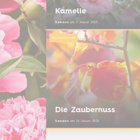
Kamelie
Seezon
am
7. Januar 2025
Pflanzenpflege
Die Zaubernuss
Seezon
am
18. Januar 2023