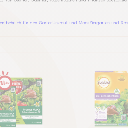
tz von Blumen, Bäumen, Rasenflächen und Pflanzen spezialisier
entbehrlich für den Garten
Unkraut und Moos
Ziergarten und Ra