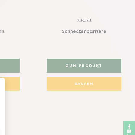
Solabiol
rn
Schneckenbarriere
T
ZUM PRODUKT
KAUFEN