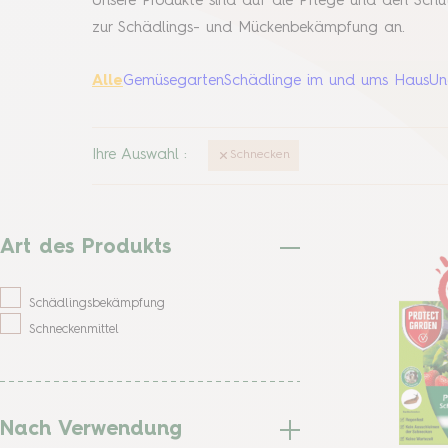
Unsere Produkte sind auf die Pflege und den Schu
zur Schädlings- und Mückenbekämpfung an.
Alle
Gemüsegarten
Schädlinge im und ums Haus
Un
Ihre Auswahl
:
Schnecken
Art des Produkts
Schädlingsbekämpfung
Schneckenmittel
Nach Verwendung