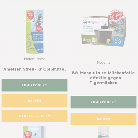
Protect Home
Biogents
Ameisen Streu- & Gießmittel
BG-Mosquitaire Mückenfalle
– effektiv gegen
Tigermücken
ZUM PRODUKT
KAUFEN
ZUM PRODUKT
HÄNDLER SUCHEN
KAUFEN