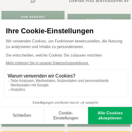
Lizetan Plus Blattlausfrei AF
AF
ZUM PRODUKT
ZUM PRODUKT
KAUFEN
KAUFEN
Protect Garden
Protect Garden
Universal-Raupenfrei
Lizetan AZ
Lizetan
Trauermückenfrei
ZUM PRODUKT
ZUM PRODUKT