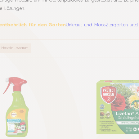
richtige Produkt, um Ihr Gartenparadies zu gestalten und zu p
e Lösungen.
entbehrlich für den Garten
Unkraut und Moos
Ziergarten und
Haselnussbaum