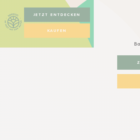
JETZT ENTDECKEN
KAUFEN
B