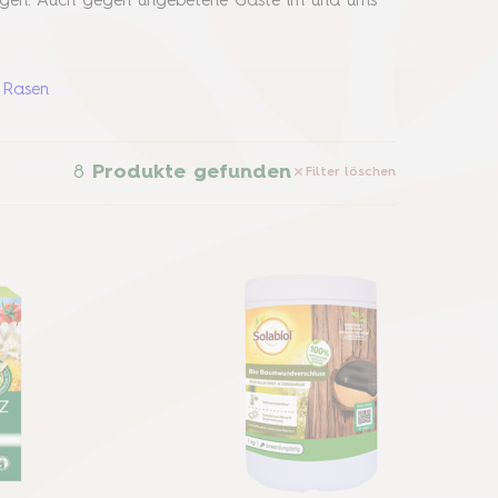
flegen. Auch gegen ungebetene Gäste im und ums
 Rasen
8
Produkte gefunden
Filter löschen