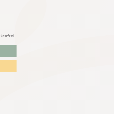
kenfrei
T