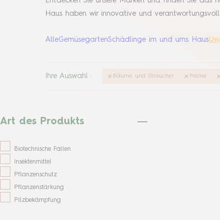
Entdecken Sie unsere Marken und finden Sie das 
Haus haben wir innovative und verantwortungsvoll
Alle
Gemüsegarten
Schädlinge im und ums Haus
Un
Ihre Auswahl
:
Bäume und Sträucher
Palme
Art des Produkts
Biotechnische Fallen
Insektenmittel
Pflanzenschutz
Pflanzenstärkung
Pilzbekämpfung