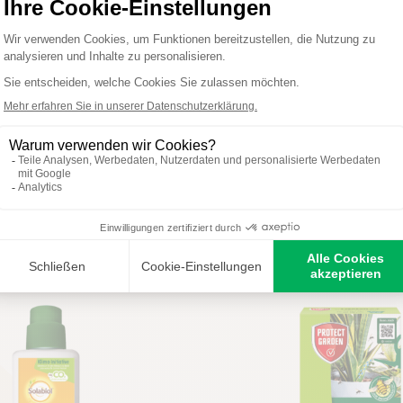
Solabiol
Solabiol
Baum Anstrich
Netzschwefel
ZUM PRODUKT
ZUM PRODUK
KAUFEN
KAUFEN