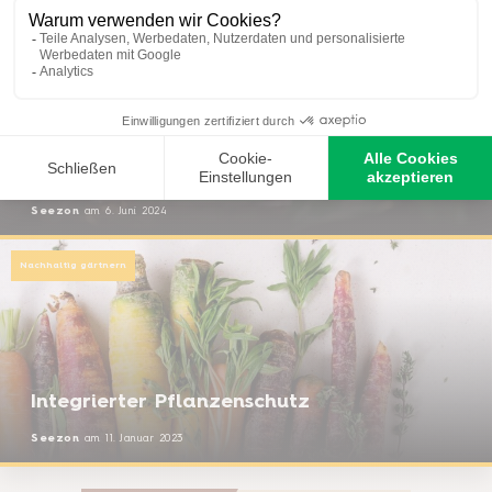
Solabiol Veggie Boost
Seezon
am
6. Juni 2024
Nachhaltig gärtnern
Integrierter Pflanzenschutz
Seezon
am
11. Januar 2023