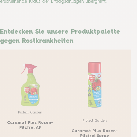
erscheinende Kraut der Ertragsanlagen übergreift.
Entdecken Sie unsere Produktpalette
gegen Rostkrankheiten
Protect Garden
Protect Garden
Curamat Plus Rosen-
C
Pilzfrei AF
Curamat Plus Rosen-
Pilzfrei Spray