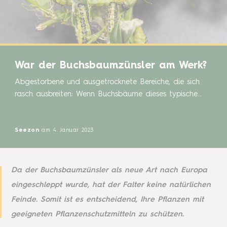
War der Buchsbaumzünsler am Werk?
Abgestorbene und ausgetrocknete Bereiche, die sich
rasch ausbreiten: Wenn Buchsbäume dieses typische
Schadensbild zeigen, ist meist der Buchsbaumzünsler
am Werk. Erfahren Sie, was Sie vorbeugend gegen
den Buchsbaumzünsler tun können. Der
Seezon
am 4. Januar 2023
Buchsbaumzünsler (lat. Cydalima perspectalis) wird
immer mehr zum Problem für viele Freizeitgärtner. Die
gefräßige Raupe verursacht Schäden an den geliebten
Da der Buchsbaumzünsler als neue Art nach Europa
Buchsbäumen, welche diese dauerhaft absterben […]
eingeschleppt wurde, hat der Falter keine natürlichen
Feinde. Somit ist es entscheidend, Ihre Pflanzen mit
geeigneten Pflanzenschutzmitteln zu schützen.