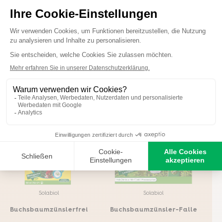
deutlich schneller. So kann sich viel Geld für eine Neupflanzung
gespart werden.
Entdecken Sie unsere Produktpalette
gegen Buchsbaumzünsler
Solabiol
Solabiol
Buchsbaumzünslerfrei
Buchsbaumzünsler-Falle