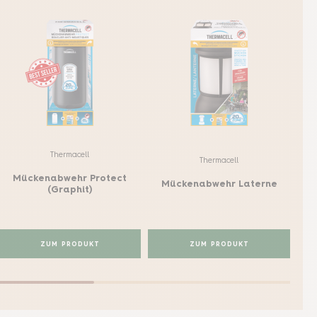
Thermacell
Thermacell
Mückenabwehr Protect
M
Mückenabwehr Laterne
(Graphit)
ZUM PRODUKT
ZUM PRODUKT