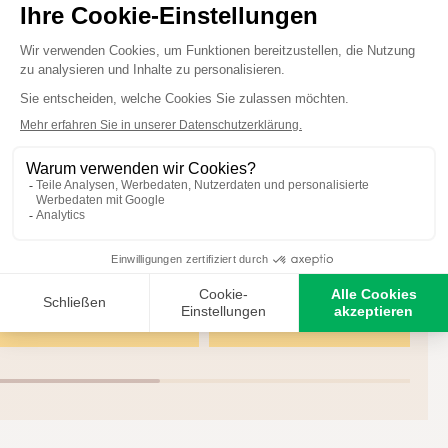
Biogents
Biogents
BG-Mosquitaire
BG-Mosquitaire CO₂
Mückenfalle – effektiv
Mückenfalle
gegen Tigermücken
ZUM PRODUKT
ZUM PRODUKT
KAUFEN
KAUFEN