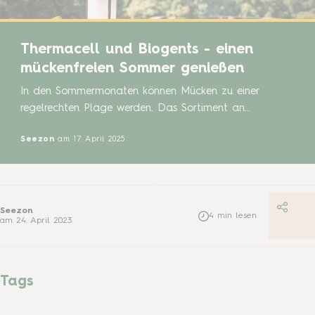
Thermacell und Biogents - einen
mückenfreien Sommer genießen
In den Sommermonaten können Mücken zu einer
regelrechten Plage werden. Das Sortiment an
Mückenprodukten von SBM Life Science sorgt für einen
Seezon
am 17. April 2025
nahezu mückenfreien Garten. Biogents BG-Mosquitaire
CO2 Mückenfalle Mit der Biogents BG-Mosquitaire
CO2 Mückenfalle lassen sich Stechmücken fangen,
bevor sie stechen. Die Falle arbeitet mit einer
Kombination aus einem eigens entwickelten und
Seezon
4
min lesen
am
24. April 2023
patentierten Lockstoff sowie […]
Tags