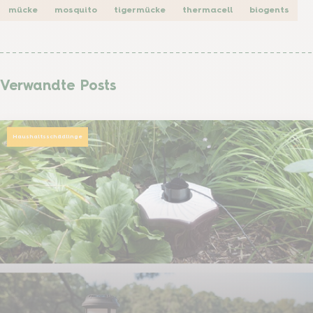
mücke
mosquito
tigermücke
thermacell
biogents
Verwandte Posts
Haushaltsschädlinge