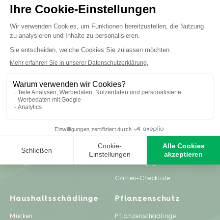
Inspiration
Ratgeber
Gartenprojekte
Pflanzenpflege
Zero Waste & DIY
Rasenpflege
Rezepte
Nachhaltig gärtnern
Garten-Checkliste
Haushaltsschädlinge
Pflanzenschutz
Mücken
Pflanzenschädlinge