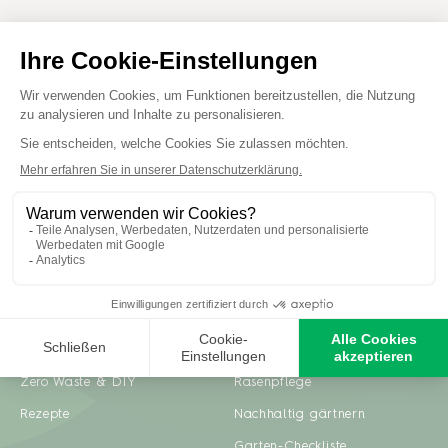
Inspiration
Ratgeber
Gartenprojekte
Pflanzenpflege
Zero Waste & DIY
Rasenpflege
Rezepte
Nachhaltig gärtnern
Garten-Checkliste