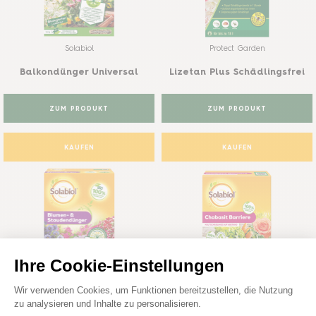
Solabiol
Protect Garden
Balkondünger Universal
Lizetan Plus Schädlingsfrei
ZUM PRODUKT
ZUM PRODUKT
KAUFEN
KAUFEN
Solabiol
Solabiol
Blumen- und