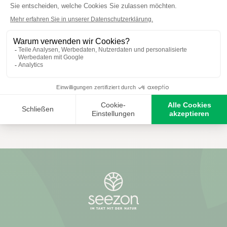
Chabasit Barriere
Staudendünger
ZUM PRODUKT
ZUM PRODUKT
KAUFEN
KAUFEN