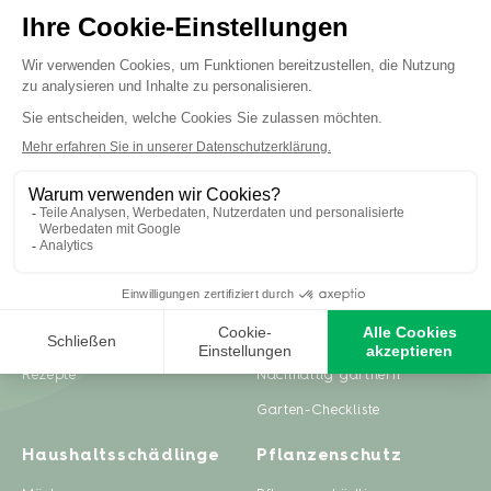
Inspiration
Ratgeber
Gartenprojekte
Pflanzenpflege
Zero Waste & DIY
Rasenpflege
Rezepte
Nachhaltig gärtnern
Garten-Checkliste
Haushaltsschädlinge
Pflanzenschutz