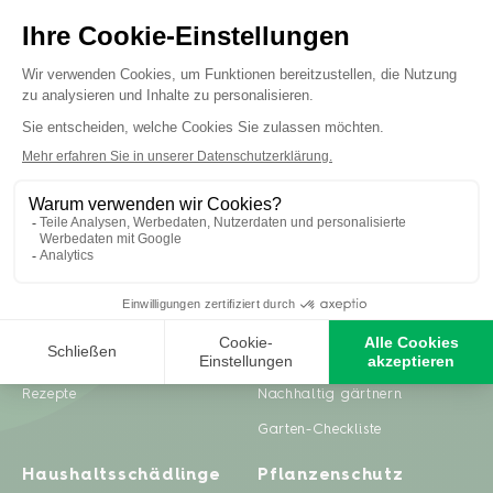
Inspiration
Ratgeber
Gartenprojekte
Pflanzenpflege
Zero Waste & DIY
Rasenpflege
Rezepte
Nachhaltig gärtnern
Garten-Checkliste
Haushaltsschädlinge
Pflanzenschutz