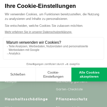
Inspiration
Ratgeber
Gartenprojekte
Pflanzenpflege
Zero Waste & DIY
Rasenpflege
Rezepte
Nachhaltig gärtnern
Garten-Checkliste
Haushaltsschädlinge
Pflanzenschutz