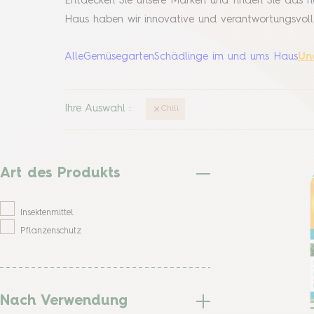
Entdecken Sie unsere Marken und finden Sie das 
Haus haben wir innovative und verantwortungsvoll
Alle
Gemüsegarten
Schädlinge im und ums Haus
Un
Ihre Auswahl
:
Chili
Art des Produkts
Insektenmittel
Pflanzenschutz
Nach Verwendung