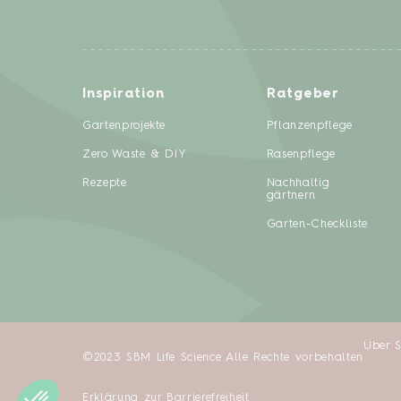
Inspiration
Ratgeber
Gartenprojekte
Pflanzenpflege
Zero Waste & DIY
Rasenpflege
Rezepte
Nachhaltig
gärtnern
Garten-Checkliste
Über 
©2023 SBM Life Science Alle Rechte vorbehalten
Erklärung zur Barrierefreiheit