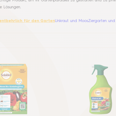
richtige Produkt, um Ihr Gartenparadies zu gestalten und zu p
e Lösungen.
entbehrlich für den Garten
Unkraut und Moos
Ziergarten und