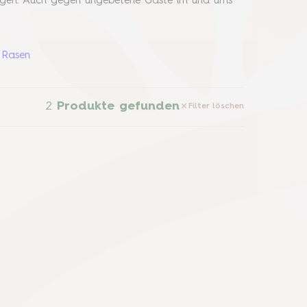
flegen. Auch gegen ungebetene Gäste im und ums
 Rasen
2
Produkte gefunden
Filter löschen