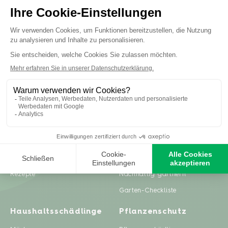
Inspiration
Ratgeber
Gartenprojekte
Pflanzenpflege
Zero Waste & DIY
Rasenpflege
Rezepte
Nachhaltig gärtnern
Garten-Checkliste
Haushaltsschädlinge
Pflanzenschutz