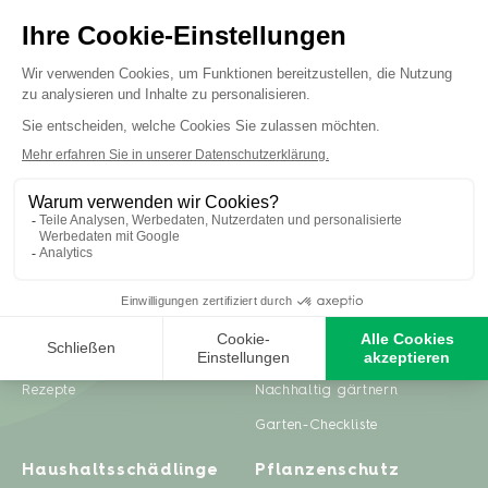
Inspiration
Ratgeber
Gartenprojekte
Pflanzenpflege
Zero Waste & DIY
Rasenpflege
Rezepte
Nachhaltig gärtnern
Garten-Checkliste
Haushaltsschädlinge
Pflanzenschutz