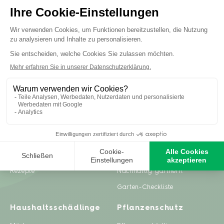
Inspiration
Ratgeber
Gartenprojekte
Pflanzenpflege
Zero Waste & DIY
Rasenpflege
Rezepte
Nachhaltig gärtnern
Garten-Checkliste
Haushaltsschädlinge
Pflanzenschutz