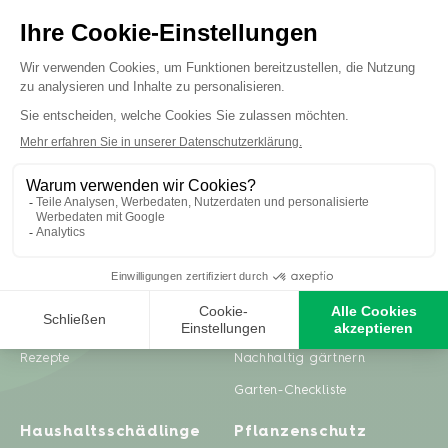
Inspiration
Ratgeber
Gartenprojekte
Pflanzenpflege
Zero Waste & DIY
Rasenpflege
Rezepte
Nachhaltig gärtnern
Garten-Checkliste
Haushaltsschädlinge
Pflanzenschutz